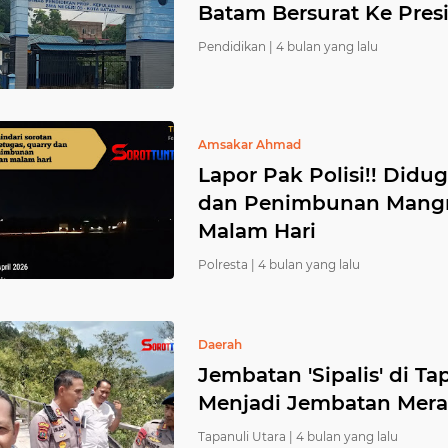
Batam Bersurat Ke Pre
Pendidikan |
4 bulan yang lalu
Amsakar Ahmad
Lapor Pak Polisi!! Didu
dan Penimbunan Mangro
Malam Hari
Polresta |
4 bulan yang lalu
Daerah
Jembatan 'Sipalis' di Ta
Menjadi Jembatan Merah 
Tapanuli Utara |
4 bulan yang lalu