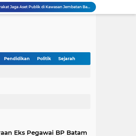
BP Batam Imbau Masyarakat Jaga Aset Publik di Kawasan Jembatan Barelang
Tim Monev Aceh 1 Satgas PPR Pusat Monitor langsung Penanganan Bencana di Kabupaten Bener Meriah Aceh
Dorong Percepatan Investasi, BP Batam Perkuat Tata Kelola Pertanahan melalui Pelaporan Mandiri LMS
BP Batam Pastikan Perbaikan Jalan Gajah Mada Hadirkan Jalan yang Lebih Berkualitas dan Nyaman, Pengguna Jalan Dihimbau Senantiasa Berhati-hati
Pendirian Dapur MBG di SMKN 5 Batam Disorot, Kacabdis Bungkam, Sewa Murah Ketua Komite Tak Dilibatkan
Tingkatkan Keselamatan dan Kenyamanan, BP Batam Lakukan Rekonstruksi Jalan Gajah Mada
BP Batam Dukung Penertiban Pemanfaatan Ruang Laut Sesuai Ketentuan Peraturan Perundang-undangan
Modus Koperasi Diduga Jual LKS, SMA Negeri 17 Batam Potensi Raup Rp300 Juta Lebih
Pendidikan
Politik
Sejarah
Korban Kavling Bodong Kampung Tua Wali Melayu Kembali Didatangi Ditpam BP Batam
Sekolah Terintegrasi Merah Putih Menumbuhkan Mimpi di Tanah Rempang-Galang
aan Eks Pegawai BP Batam