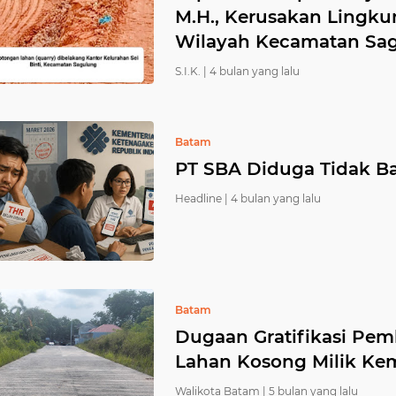
M.H., Kerusakan Lingkun
Wilayah Kecamatan Sa
S.I.K. |
4 bulan yang lalu
Batam
PT SBA Diduga Tidak Ba
Headline |
4 bulan yang lalu
Batam
Dugaan Gratifikasi Pem
Lahan Kosong Milik K
Walikota Batam |
5 bulan yang lalu