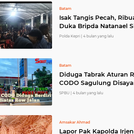
Batam
Isak Tangis Pecah, Rib
Duka Bripda Natanael 
Polda Kepri |
4 bulan yang lalu
Batam
Diduga Tabrak Aturan
CODO Sagulung Disaya
SPBU |
4 bulan yang lalu
Amsakar Ahmad
Lapor Pak Kapolda Irjen 