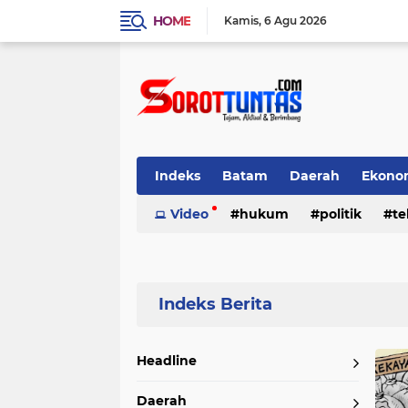
HOME
Kamis
6 Agu 2026
Indeks
Batam
Daerah
Ekono
Teknologi
Video
hukum
politik
te
Home
Currently Browsing: Headline
Headline
Daerah