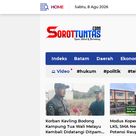
HOME
Sabtu
8 Agu 2026
Indeks
Batam
Daerah
Ekono
Teknologi
Video
hukum
politik
te
Korban Kavling Bodong
Modus Koper
Kampung Tua Wali Melayu
LKS, SMA Ne
Kembali Didatangi Ditpam
Potensi Rau