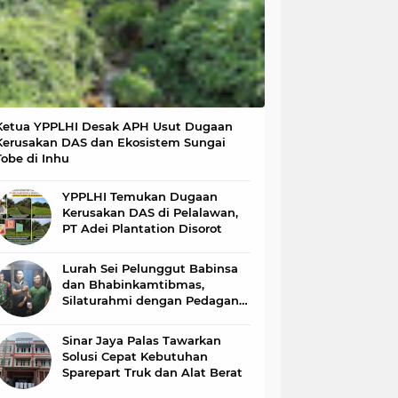
Ketua YPPLHI Desak APH Usut Dugaan
Kerusakan DAS dan Ekosistem Sungai
Tobe di Inhu
YPPLHI Temukan Dugaan
Kerusakan DAS di Pelalawan,
PT Adei Plantation Disorot
Lurah Sei Pelunggut Babinsa
dan Bhabinkamtibmas,
Silaturahmi dengan Pedagang
Daging B2
Sinar Jaya Palas Tawarkan
Solusi Cepat Kebutuhan
Sparepart Truk dan Alat Berat