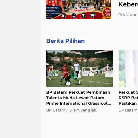
Keber
Pelalawan 
Berita Pilihan
BP Batam Perkuat Pembinaan
Perkuat 
Talenta Muda Lewat Batam
RSBP Ba
Prime International Grassroot
Pastikan
Football Festival 2026
Ketersed
BP Batam |
13 jam yang lalu
BP Batam 