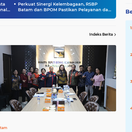
nta
Perkuat Sinergi Kelembagaan, RSBP
nal
Batam dan BPOM Pastikan Pelayanan dan
Be
Ketersediaan Obat Aman
Indeks Berita
atam