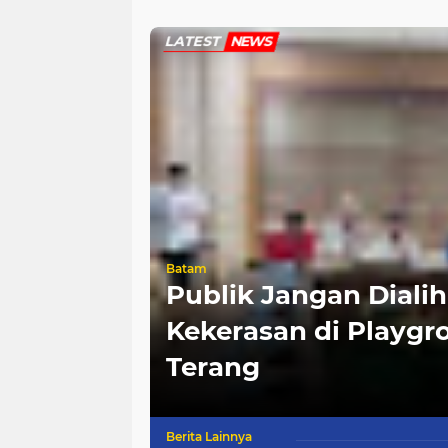
BP Batam
Lebih
LATEST
NEWS
Batam
Publik Jangan Diali
 Siapkan
Kekerasan di Playgr
han
Terang