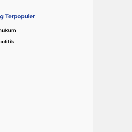
Pelayanan dan Ketersediaan
Obat Aman
g Terpopuler
hukum
politik
atam
 Batam Dukung Penguatan Litera
mbangun Karakter dan Kebhine
nerasi Masa Depan