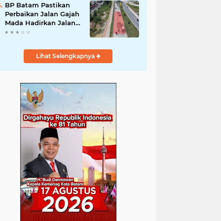
Festival 2026
BP Batam Pastikan
Perbaikan Jalan Gajah
Mada Hadirkan Jalan
yang Lebih
Berkualitas dan
Nyaman, Pengguna
Lihat Selengkapnya
Jalan Dihimbau
Senantiasa Berhati-
hati