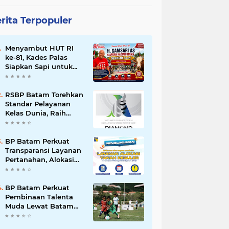
rita Terpopuler
Menyambut HUT RI
ke-81, Kades Palas
Siapkan Sapi untuk
Pemenang Lomba
Kebersihan
RSBP Batam Torehkan
Standar Pelayanan
Kelas Dunia, Raih
Diamond Status dari
WSO
BP Batam Perkuat
Transparansi Layanan
Pertanahan, Alokasi
Tanah Reguler Segera
Hadir Melalui LMS
BP Batam Perkuat
Pembinaan Talenta
Muda Lewat Batam
Prime International
Grassroot Football