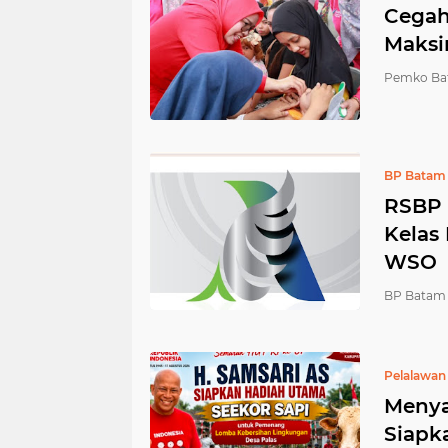
Cegah
Maksi
Pemko Ba
BP Batam
RSBP 
Kelas
WSO
BP Batam 
Pelalawan
Menya
Siapk