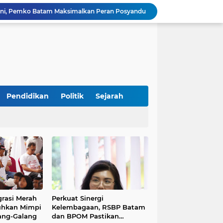
RSBP Batam Torehkan Standar Pelayanan Kelas Dunia, Raih Diamond Status dari WSO
Menyambut HUT RI ke-81, Kades Palas Siapkan Sapi untuk Pemenang Lomba Kebersihan
BP Batam Perkuat Pembinaan Talenta Muda Lewat Batam Prime International Grassroot Football Festival 2026
Perkuat Sinergi Kelembagaan, RSBP Batam dan BPOM Pastikan Pelayanan dan Ketersediaan Obat Aman
BP Batam Perkuat Transparansi Layanan Pertanahan, Alokasi Tanah Reguler Segera Hadir Melalui LMS
Amsakar Berbagi Pengalaman Bangun Batam, DPRD Dumai Dalami Pendidikan hingga Investasi
BP Batam Dukung Penertiban Pemanfaatan Ruang Laut Sesuai Ketentuan Peraturan Perundang-undangan
Publik Jangan Dialihkan: Kasus Dugaan Kekerasan di Playgroup Djuwita Harus Dibuka Terang
Pendidikan
Politik
Sejarah
BP Batam Dukung Penguatan Literasi untuk Membangun Karakter dan Kebhinekaan Bagi Generasi Masa Depan
Dini, Pemko Batam Maksimalkan Peran Posyandu
grasi Merah
Perkuat Sinergi
hkan Mimpi
Kelembagaan, RSBP Batam
ang-Galang
dan BPOM Pastikan