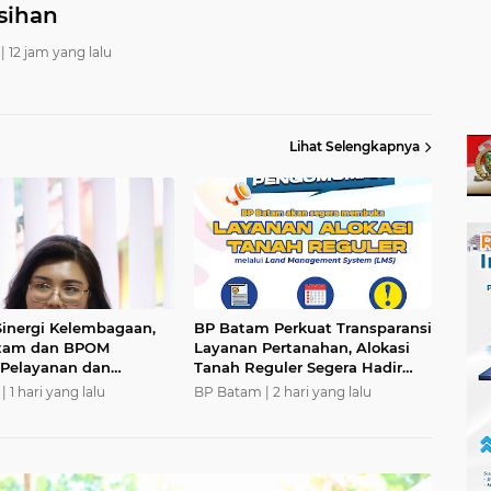
sihan
|
12 jam yang lalu
Lihat Selengkapnya
Sinergi Kelembagaan,
BP Batam Perkuat Transparansi
tam dan BPOM
Layanan Pertanahan, Alokasi
 Pelayanan dan
Tanah Reguler Segera Hadir
iaan Obat Aman
Melalui LMS
|
1 hari yang lalu
BP Batam |
2 hari yang lalu