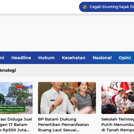
mi
Headline
Hukum
Kesehatan
Nasional
Opini
knologi
Cegah Stunting Sejak 
asi Diduga Jual
BP Batam Dukung
Sekolah Terinte
geri 17 Batam
Penertiban Pemanfaatan
Putih Menumbu
p Rp300 Juta
Ruang Laut Sesuai
di Tanah Remp