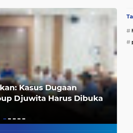
Ketentuan Peraturan
Perundang-undangan
Ta
BP B
hkan: Kasus Dugaan
BP
oup Djuwita Harus Dibuka
Me
Ge