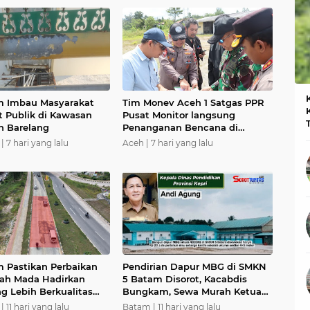
m Imbau Masyarakat
Tim Monev Aceh 1 Satgas PPR
t Publik di Kawasan
Pusat Monitor langsung
n Barelang
Penanganan Bencana di
Kabupaten Bener Meriah Aceh
|
7 hari yang lalu
Aceh |
7 hari yang lalu
 Pastikan Perbaikan
Pendirian Dapur MBG di SMKN
jah Mada Hadirkan
5 Batam Disorot, Kacabdis
ng Lebih Berkualitas
Bungkam, Sewa Murah Ketua
man, Pengguna Jalan
Komite Tak Dilibatkan
|
11 hari yang lalu
Batam |
11 hari yang lalu