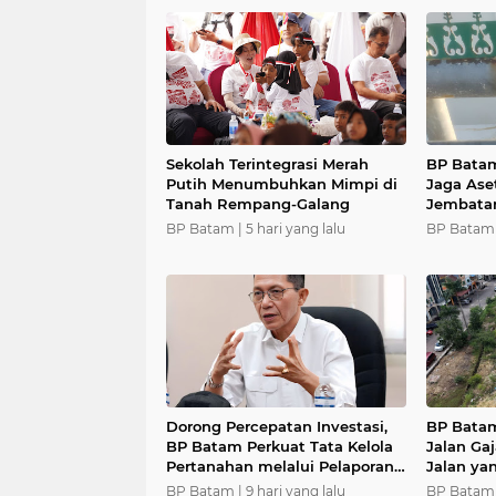
Sekolah Terintegrasi Merah
BP Bata
Putih Menumbuhkan Mimpi di
Jaga Ase
Tanah Rempang-Galang
Jembata
BP Batam |
5 hari yang lalu
BP Batam 
Dorong Percepatan Investasi,
BP Batam
BP Batam Perkuat Tata Kelola
Jalan Ga
Pertanahan melalui Pelaporan
Jalan ya
Mandiri LMS
dan Nya
BP Batam |
9 hari yang lalu
BP Batam 