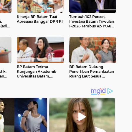
Kinerja BP Batam Tuai
Tumbuh 102 Persen,
,
Apresiasi Banggar DPR RI
Investasi Batam Triwulan
jadi
I-2026 Tembus Rp 17,48
an
Triliun
BP Batam Terima
BP Batam Dukung
tik,
Kunjungan Akademik
Penertiban Pemanfaatan
dan
Universitas Batam,
Ruang Laut Sesuai
rjaga
Tingkatkan Pengetahuan
Ketentuan Peraturan
Pertumbuhan Kota
Perundang-undangan
Batam