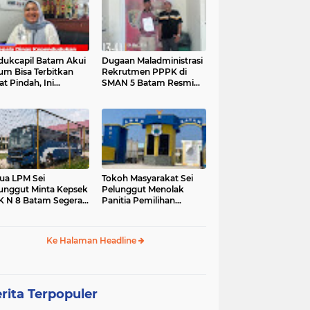
dukcapil Batam Akui
Dugaan Maladministrasi
um Bisa Terbitkan
Rekrutmen PPPK di
at Pindah, Ini
SMAN 5 Batam Resmi
jelasannya
Dilaporkan ke Polda
Kepri
ua LPM Sei
Tokoh Masyarakat Sei
unggut Minta Kepsek
Pelunggut Menolak
 N 8 Batam Segera
Panitia Pemilihan
opot
Komite Terbentuk di
SMKN 8 Batam
Ke Halaman Headline
rita Terpopuler