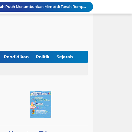
Sekolah Terintegrasi Merah Putih Menumbuhkan Mimpi di Tanah Rempang-Galang
BP Batam Imbau Masyarakat Jaga Aset Publik di Kawasan Jembatan Barelang
Tim Monev Aceh 1 Satgas PPR Pusat Monitor langsung Penanganan Bencana di Kabupaten Bener Meriah Aceh
Dorong Percepatan Investasi, BP Batam Perkuat Tata Kelola Pertanahan melalui Pelaporan Mandiri LMS
BP Batam Pastikan Perbaikan Jalan Gajah Mada Hadirkan Jalan yang Lebih Berkualitas dan Nyaman, Pengguna Jalan Dihimbau Senantiasa Berhati-hati
Pendirian Dapur MBG di SMKN 5 Batam Disorot, Kacabdis Bungkam, Sewa Murah Ketua Komite Tak Dilibatkan
Tingkatkan Keselamatan dan Kenyamanan, BP Batam Lakukan Rekonstruksi Jalan Gajah Mada
BP Batam Dukung Penertiban Pemanfaatan Ruang Laut Sesuai Ketentuan Peraturan Perundang-undangan
Pendidikan
Politik
Sejarah
Modus Koperasi Diduga Jual LKS, SMA Negeri 17 Batam Potensi Raup Rp300 Juta Lebih
Korban Kavling Bodong Kampung Tua Wali Melayu Kembali Didatangi Ditpam BP Batam