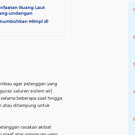
nfaatan Ruang Laut
dang-undangan
Menumbuhkan Mimpi di
ngimbau agar pelanggan yang
uras saluran sistem air)
 selama beberapa saat hingga
an atau ditampung untuk
langgan rasakan akibat
n maaf atas gangguan yang