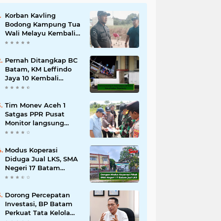
Korban Kavling
Bodong Kampung Tua
Wali Melayu Kembali
Didatangi Ditpam BP
Batam
Pernah Ditangkap BC
Batam, KM Leffindo
Jaya 10 Kembali
Beroperasi Lewat
"Pelabuhan Tikus"
Tim Monev Aceh 1
Satgas PPR Pusat
Monitor langsung
Penanganan Bencana
di Kabupaten Bener
Meriah Aceh
Modus Koperasi
Diduga Jual LKS, SMA
Negeri 17 Batam
Potensi Raup Rp300
Juta Lebih
Dorong Percepatan
Investasi, BP Batam
Perkuat Tata Kelola