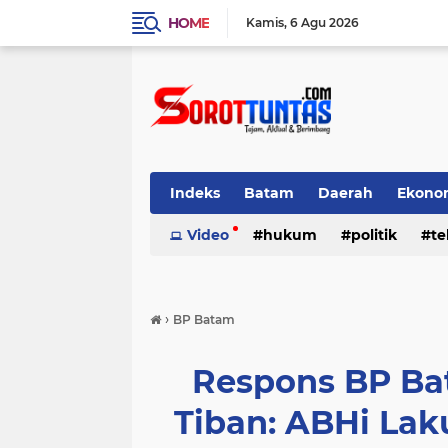
HOME
Kamis
6 Agu 2026
Indeks
Batam
Daerah
Ekono
Teknologi
Video
hukum
politik
te
›
BP Batam
Respons BP Bat
Tiban: ABHi La