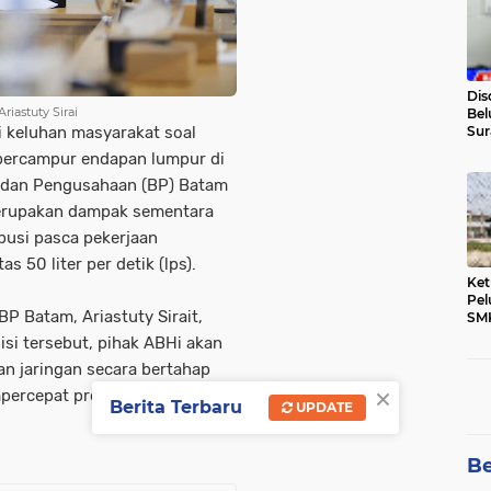
Dis
astuty Sirai
Bel
 keluhan masyarakat soal
Sur
Pen
n bercampur endapan lumpur di
Badan Pengusahaan (BP) Batam
erupakan dampak sementara
ibusi pasca pekerjaan
s 50 liter per detik (lps).
Ket
Pel
 Batam, Ariastuty Sirait,
SMK
Dic
isi tersebut, pihak ABHi akan
n jaringan secara bertahap
×
percepat proses pembersihan
Berita Terbaru
UPDATE
Be