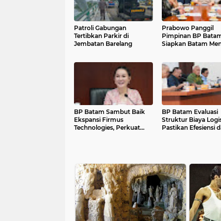
Patroli Gabungan
Prabowo Panggil
Tertibkan Parkir di
Pimpinan BP Batam
Jembatan Barelang
Siapkan Batam Men
Gerbang Maritim d
Investasi Global
BP Batam Sambut Baik
BP Batam Evaluasi
Ekspansi Firmus
Struktur Biaya Logis
Technologies, Perkuat
Pastikan Efesiensi 
Posisi Batam sebagai Hub
Daya Saing Tetap Te
Infrastruktur AI Regional