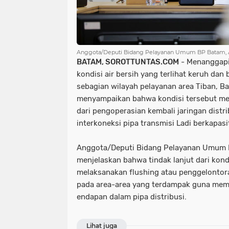
Anggota/Deputi Bidang Pelayanan Umum BP Batam, Ari
BATAM, SOROTTUNTAS.COM
- Menanggapi
kondisi air bersih yang terlihat keruh da
sebagian wilayah pelayanan area Tiban, 
menyampaikan bahwa kondisi tersebut m
dari pengoperasian kembali jaringan distr
interkoneksi pipa transmisi Ladi berkapasita
Anggota/Deputi Bidang Pelayanan Umum BP
menjelaskan bahwa tindak lanjut dari kond
melaksanakan flushing atau penggelontora
pada area-area yang terdampak guna mem
endapan dalam pipa distribusi.
Lihat juga