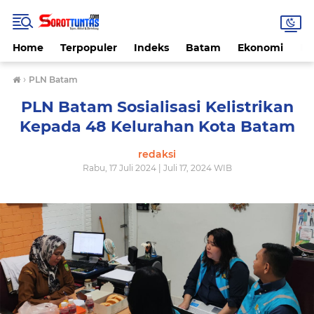
Home
Terpopuler
Indeks
Batam
Ekonomi
He
›
PLN Batam
PLN Batam Sosialisasi Kelistrikan
Kepada 48 Kelurahan Kota Batam
redaksi
Rabu, 17 Juli 2024 | Juli 17, 2024 WIB