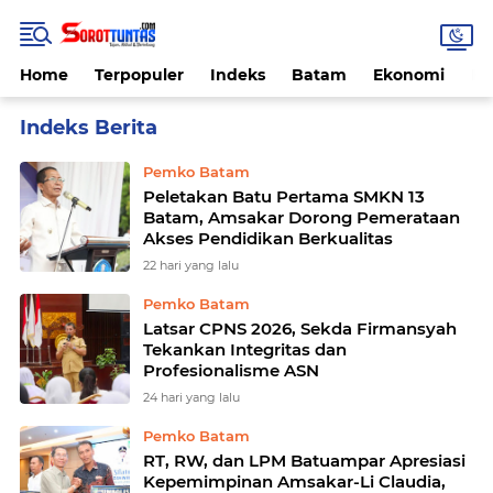
Home
Terpopuler
Indeks
Batam
Ekonomi
He
Home
Currently Browsing: Pemko Batam
Pemko Batam
Peletakan Batu Pertama SMKN 13
Batam, Amsakar Dorong Pemerataan
Akses Pendidikan Berkualitas
22 hari yang lalu
Pemko Batam
Latsar CPNS 2026, Sekda Firmansyah
Tekankan Integritas dan
Profesionalisme ASN
24 hari yang lalu
Pemko Batam
RT, RW, dan LPM Batuampar Apresiasi
Kepemimpinan Amsakar-Li Claudia,