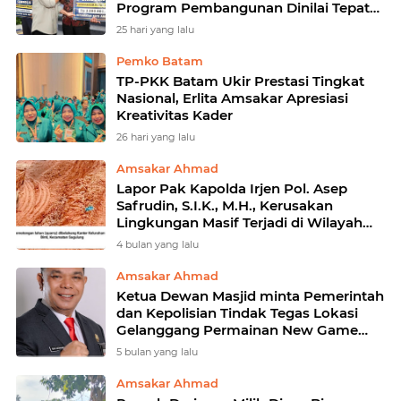
Program Pembangunan Dinilai Tepat
Sasaran
25 hari yang lalu
Pemko Batam
TP-PKK Batam Ukir Prestasi Tingkat
Nasional, Erlita Amsakar Apresiasi
Kreativitas Kader
26 hari yang lalu
Amsakar Ahmad
Lapor Pak Kapolda Irjen Pol. Asep
Safrudin, S.I.K., M.H., Kerusakan
Lingkungan Masif Terjadi di Wilayah
Kecamatan Sagulung
4 bulan yang lalu
Amsakar Ahmad
Ketua Dewan Masjid minta Pemerintah
dan Kepolisian Tindak Tegas Lokasi
Gelanggang Permainan New Game
Zone
5 bulan yang lalu
Amsakar Ahmad