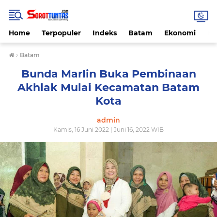
Home
Terpopuler
Indeks
Batam
Ekonomi
He
›
Batam
Bunda Marlin Buka Pembinaan
Akhlak Mulai Kecamatan Batam
Kota
admin
Kamis, 16 Juni 2022 | Juni 16, 2022 WIB