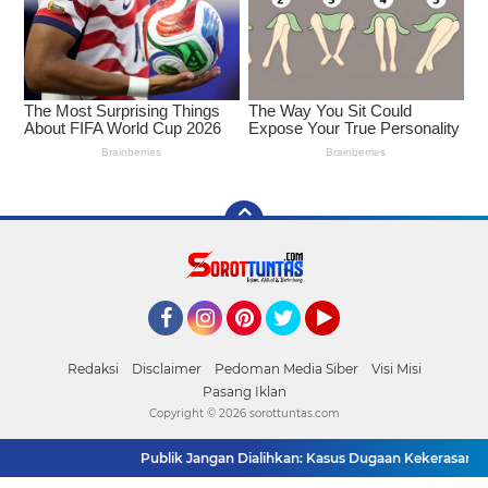
Facebook
Instagram
Pinterest
Twitter
YouTube
Redaksi
Disclaimer
Pedoman Media Siber
Visi Misi
Pasang Iklan
Copyright ©
2026 sorottuntas.com
Publik Jangan Dialihkan: Kasus Dugaan Kekerasan di Pla