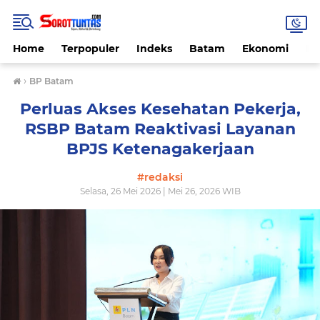
Home
Terpopuler
Indeks
Batam
Ekonomi
He
›
BP Batam
Perluas Akses Kesehatan Pekerja,
RSBP Batam Reaktivasi Layanan
BPJS Ketenagakerjaan
#redaksi
Selasa, 26 Mei 2026 | Mei 26, 2026 WIB