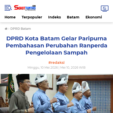
Home
Terpopuler
Indeks
Batam
Ekonomi
He
›
DPRD Batam
DPRD Kota Batam Gelar Paripurna
Pembahasan Perubahan Ranperda
Pengelolaan Sampah
#redaksi
Minggu, 10 Mei 2026 | Mei 10, 2026 WIB