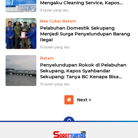
Mengaku Cleaning Service, Kapos
Blokir Kontak Wartawan
9 bulan yang lalu
Bea Cukai Batam
Pelabuhan Domestik Sekupang
Menjadi Surga Penyelundupan Barang
Ilegal
10 bulan yang lalu
Batam
Penyelundupan Rokok di Pelabuhan
Sekupang, Kapos Syahbandar
Sekupang: Tanya BC Kenapa Bisa
Lewat Terminal Domestik
10 bulan yang lalu
Next