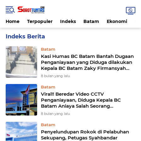
Home
Terpopuler
Indeks
Batam
Ekonomi
He
Home
Currently Browsing: Kementerian Keuangan
Batam
Kasi Humas BC Batam Bantah Dugaan
Penganiayaan yang Diduga dilakukan
Kepala BC Batam Zaky Firmansyah
Terhadap Bawahannya
8 bulan yang lalu
Batam
Viral!! Beredar Video CCTV
Penganiayaan, Diduga Kepala BC
Batam Aniaya Salah Seorang
Bawahannya
8 bulan yang lalu
Batam
Penyelundupan Rokok di Pelabuhan
Sekupang, Petugas Syahbandar